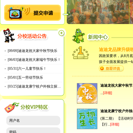
迪迪龙品牌升级
[09/09]迪迪龙祝大家中秋节快乐
因政策要求，从8月底
[06/03]迪迪龙祝大家端午节快乐！
孩子全面发展提供一
育，引用寓教于乐的趣味
[05/31]六一儿童节快乐！
[05/01]五一劳动节快乐
迪
[03/25]迪迪龙康宁校户外独立探索营招募开始！
...
[详细]
迪迪龙康
(第二期） 【活动时
用户名
【行...
[详细]
密码